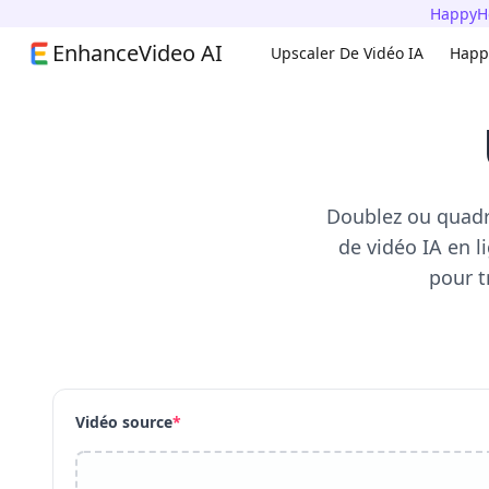
HappyHo
EnhanceVideo AI
Upscaler De Vidéo IA
Happ
Doublez ou quadr
de vidéo IA en l
pour t
Vidéo source
*