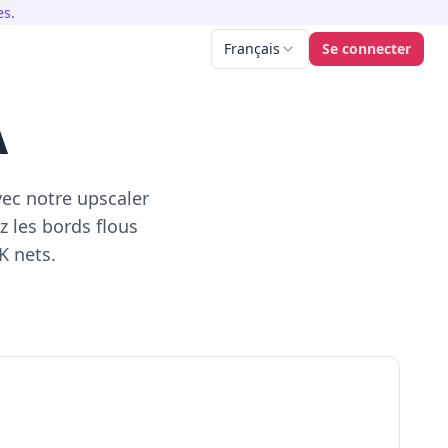
s.
Français
Se connecter
A
ec notre upscaler
z les bords flous
K nets.