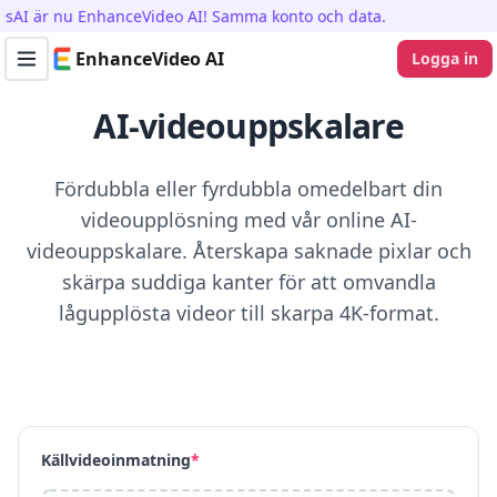
är nu EnhanceVideo AI! Samma konto och data.
EnhanceVideo AI
Logga in
Toggle navigation menu
AI-videouppskalare
Fördubbla eller fyrdubbla omedelbart din
videoupplösning med vår online AI-
videouppskalare. Återskapa saknade pixlar och
skärpa suddiga kanter för att omvandla
lågupplösta videor till skarpa 4K-format.
Källvideoinmatning
*