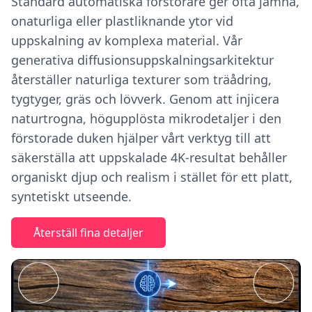
Standard automatiska förstorare ger ofta jämna,
onaturliga eller plastliknande ytor vid
uppskalning av komplexa material. Vår
generativa diffusionsuppskalningsarkitektur
återställer naturliga texturer som träådring,
tygtyger, gräs och lövverk. Genom att injicera
naturtrogna, högupplösta mikrodetaljer i den
förstorade duken hjälper vårt verktyg till att
säkerställa att uppskalade 4K-resultat behåller
organiskt djup och realism i stället för ett platt,
syntetiskt utseende.
Återställ fina detaljer