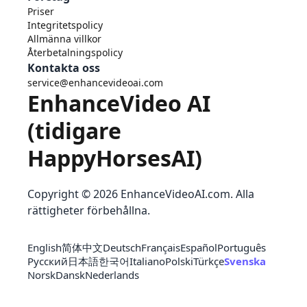
Priser
Integritetspolicy
Allmänna villkor
Återbetalningspolicy
Kontakta oss
service@enhancevideoai.com
EnhanceVideo AI
(tidigare
HappyHorsesAI)
Copyright © 2026 EnhanceVideoAI.com. Alla
rättigheter förbehållna.
English
简体中文
Deutsch
Français
Español
Português
Русский
日本語
한국어
Italiano
Polski
Türkçe
Svenska
Norsk
Dansk
Nederlands